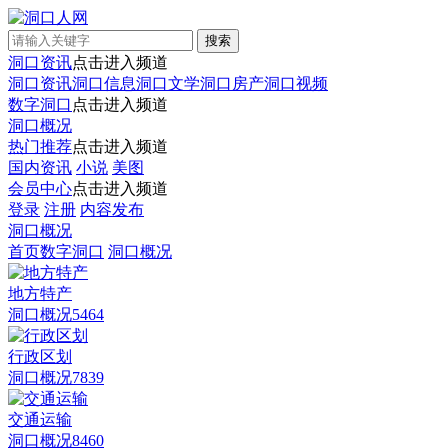
洞口资讯
点击进入频道
洞口资讯
洞口信息
洞口文学
洞口房产
洞口视频
数字洞口
点击进入频道
洞口概况
热门推荐
点击进入频道
国内资讯
小说
美图
会员中心
点击进入频道
登录
注册
内容发布
洞口概况
首页
数字洞口
洞口概况
地方特产
洞口概况
5464
行政区划
洞口概况
7839
交通运输
洞口概况
8460